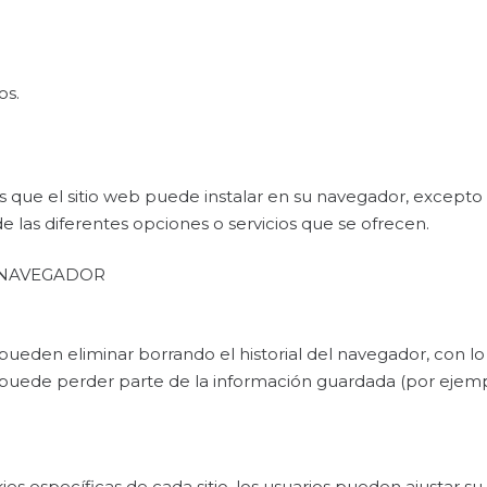
os.
 que el sitio web puede instalar en su navegador, excepto 
de las diferentes opciones o servicios que se ofrecen.
 NAVEGADOR
 pueden eliminar borrando el historial del navegador, con l
 puede perder parte de la información guardada (por ejemplo
es específicas de cada sitio, los usuarios pueden ajustar su